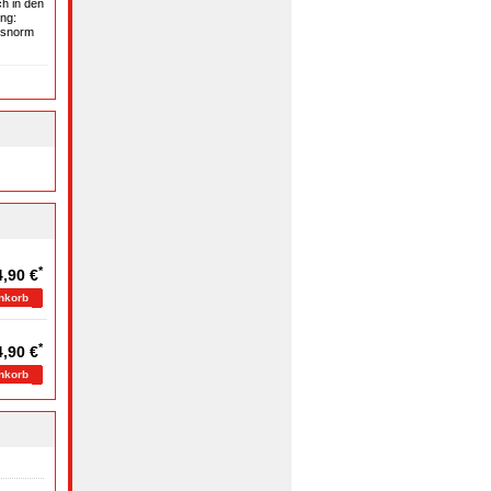
h in den
ng:
�tsnorm
*
4,90 €
*
4,90 €