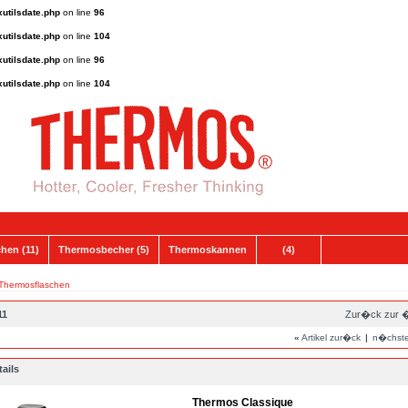
utilsdate.php
on line
96
utilsdate.php
on line
104
utilsdate.php
on line
96
utilsdate.php
on line
104
hen (11)
Thermosbecher (5)
Thermoskannen
(4)
Thermosflaschen
11
Zur�ck zur �
«
Artikel zur�ck
|
n�chster
ails
Thermos Classique