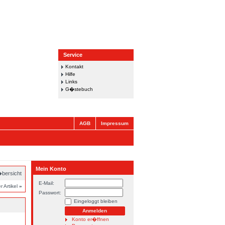
Service
Kontakt
Hilfe
Links
G�stebuch
AGB
Impressum
Mein Konto
bersicht
E-Mail:
 Artikel
»
Passwort:
Eingeloggt bleiben
Konto er�ffnen