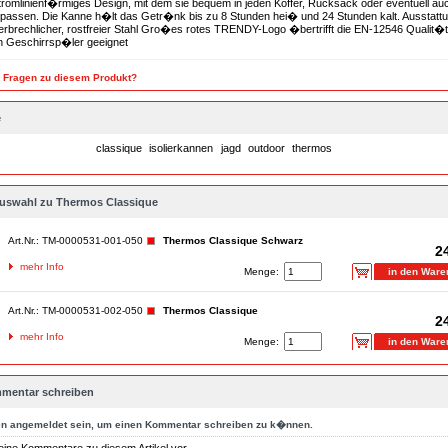
tromlinienf�rmiges Design, mit dem sie bequem in jeden Koffer, Rucksack oder eventuell auc
passen. Die Kanne h�lt das Getr�nk bis zu 8 Stunden hei� und 24 Stunden kalt. Ausstattu
zerbrechlicher, rostfreier Stahl Gro�es rotes TRENDY-Logo �bertrifft die EN-12546 Qualit
n Geschirrsp�ler geeignet
n Fragen zu diesem Produkt?
e
classique
isolierkannen
jagd
outdoor
thermos
auswahl zu Thermos Classique
Art.Nr.: TM-0000531-001-050
Thermos Classique Schwarz
2
mehr Info
Menge:
Art.Nr.: TM-0000531-002-050
Thermos Classique
2
mehr Info
Menge:
mentar schreiben
en
angemeldet
sein, um einen Kommentar schreiben zu k�nnen.