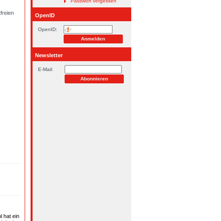
Passwort vergessen
freien
OpenID
OpenID:
Newsletter
E-Mail:
 hat ein