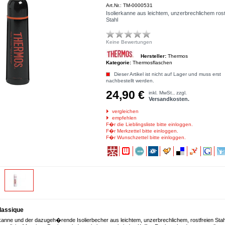
Art.Nr.: TM-0000531
Isolierkanne aus leichtem, unzerbrechlichem rost
Stahl
Keine Bewertungen
Hersteller:
Thermos
Kategorie:
Thermosflaschen
Dieser Artikel ist nicht auf Lager und muss erst
nachbestellt werden.
24,90 €
inkl. MwSt., zzgl.
Versandkosten.
vergleichen
empfehlen
F�r die Lieblingsliste bitte einloggen.
F�r Merkzettel bitte einloggen.
F�r Wunschzettel bitte einloggen.
lassique
rkanne und der dazugeh�rende Isolierbecher aus leichtem, unzerbrechlichem, rostfreien Stahl