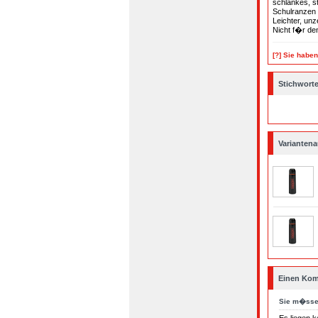
schlankes, s
Schulranzen 
Leichter, un
Nicht f�r de
[?] Sie habe
Stichwort
Varianten
Einen Kom
Sie m�ss