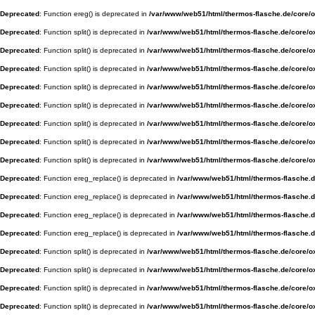
Deprecated
: Function ereg() is deprecated in
/var/www/web51/html/thermos-flasche.de/core/
Deprecated
: Function split() is deprecated in
/var/www/web51/html/thermos-flasche.de/core/ox
Deprecated
: Function split() is deprecated in
/var/www/web51/html/thermos-flasche.de/core/ox
Deprecated
: Function split() is deprecated in
/var/www/web51/html/thermos-flasche.de/core/ox
Deprecated
: Function split() is deprecated in
/var/www/web51/html/thermos-flasche.de/core/ox
Deprecated
: Function split() is deprecated in
/var/www/web51/html/thermos-flasche.de/core/ox
Deprecated
: Function split() is deprecated in
/var/www/web51/html/thermos-flasche.de/core/ox
Deprecated
: Function split() is deprecated in
/var/www/web51/html/thermos-flasche.de/core/ox
Deprecated
: Function split() is deprecated in
/var/www/web51/html/thermos-flasche.de/core/ox
Deprecated
: Function ereg_replace() is deprecated in
/var/www/web51/html/thermos-flasche.de
Deprecated
: Function ereg_replace() is deprecated in
/var/www/web51/html/thermos-flasche.de
Deprecated
: Function ereg_replace() is deprecated in
/var/www/web51/html/thermos-flasche.de
Deprecated
: Function ereg_replace() is deprecated in
/var/www/web51/html/thermos-flasche.de
Deprecated
: Function split() is deprecated in
/var/www/web51/html/thermos-flasche.de/core/ox
Deprecated
: Function split() is deprecated in
/var/www/web51/html/thermos-flasche.de/core/ox
Deprecated
: Function split() is deprecated in
/var/www/web51/html/thermos-flasche.de/core/ox
Deprecated
: Function split() is deprecated in
/var/www/web51/html/thermos-flasche.de/core/ox