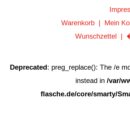
Impre
Warenkorb
|
Mein Ko
Wunschzettel
|
�
Deprecated
: preg_replace(): The /e m
instead in
/var/w
flasche.de/core/smarty/Sm