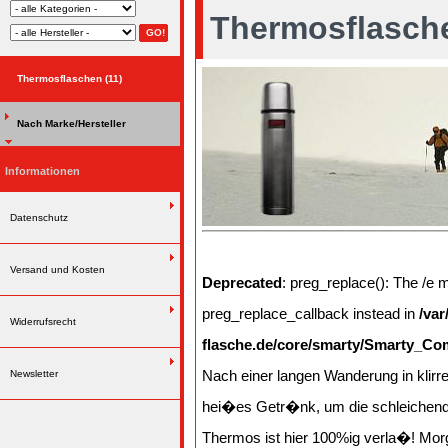
Thermosflasch
Thermosflaschen (11)
Nach Marke/Hersteller
Informationen
Datenschutz
Versand und Kosten
Deprecated
: preg_replace(): The /e m
preg_replace_callback instead in
/va
Widerrufsrecht
flasche.de/core/smarty/Smarty_Com
Nach einer langen Wanderung in klir
Newsletter
hei�es Getr�nk, um die schleichend
Thermos ist hier 100%ig verla�! Mor