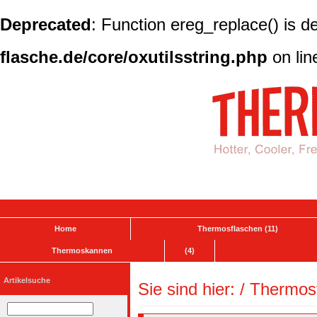
Deprecated
: Function ereg_replace() is d
flasche.de/core/oxutilsstring.php
on li
Home
Thermosflaschen (11)
Thermoskannen
(4)
Artikelsuche
Sie sind hier: /
Thermos