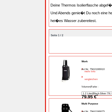
Deine Thermos Isolierflasche abgef�l
Und Abends genie�t Du noch eine h
hei�es Wasser zubereitest.
Seite 1 / 2
Work
Art.Nr.: TM-0186910
mehr Info
vergleichen
Volumen|Farbe :
*
79,95 €
Multi Purpose
Art.Nr.: TM-0186875