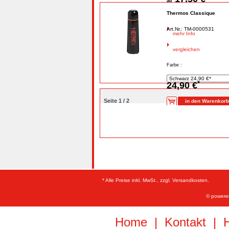
ab
Thermos Classique
Art.Nr.: TM-0000531
mehr Info
vergleichen
Farbe :
*
24,90 €
Seite 1 / 2
* Alle Preise inkl. MwSt., zzgl. Versandkosten.
©
powered
Home
|
Kontakt
|
H