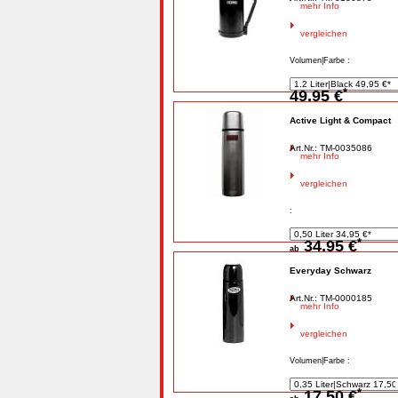
mehr Info
vergleichen
Volumen|Farbe :
*
49,95 €
Active Light & Compact
Art.Nr.: TM-0035086
mehr Info
vergleichen
:
*
34,95 €
ab
Everyday Schwarz
Art.Nr.: TM-0000185
mehr Info
vergleichen
Volumen|Farbe :
*
17,50 €